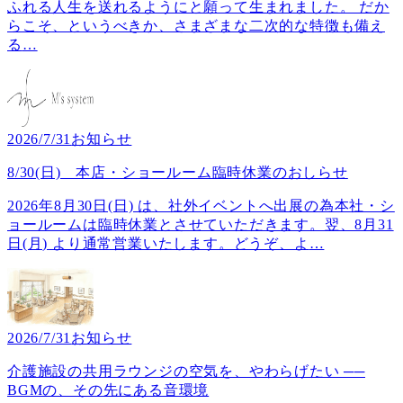
ふれる人生を送れるようにと願って生まれました。 だか
らこそ、というべきか、さまざまな二次的な特徴も備え
る
…
2026/7/31
お知らせ
8/30(日) 本店・ショールーム臨時休業のおしらせ
2026年8月30日(日) は、社外イベントへ出展の為本社・シ
ョールームは臨時休業とさせていただきます。翌、8月31
日(月) より通常営業いたします。どうぞ、よ
…
2026/7/31
お知らせ
介護施設の共用ラウンジの空気を、やわらげたい ──
BGMの、その先にある音環境