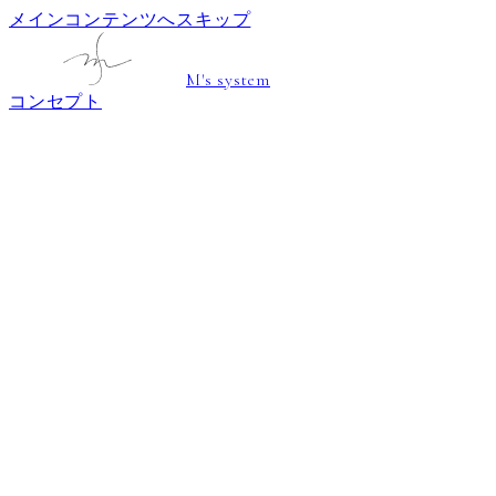
メインコンテンツへスキップ
M's system
コンセプト