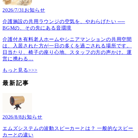
2026/7/31
お知らせ
介護施設の共用ラウンジの空気を、やわらげたい ──
BGMの、その先にある音環境
介護付き有料老人ホームやシニアマンションの共用空間
は、入居された方が一日の多くを過ごされる場所です。
日当たり、椅子の座り心地、スタッフの方の声かけ。運
営に携わる
…
もっと見る>>>
最新記事
2026/8/8
お知らせ
エムズシステムの波動スピーカーとは？ 一般的なスピー
カーとの違い