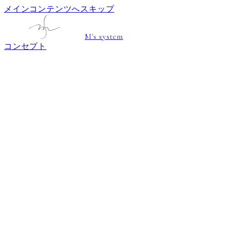
メインコンテンツへスキップ
M's system
コンセプト