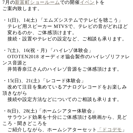
7月の
新富町ショールーム
での開催
イベン
トを
ご案内致します。
・1(日)、14(土) 「エムズシステムでテレビを聴こう」
テレビ用スピーカー MTVSで、テレビの音がどれほど
変わるのか、ご体感頂けます。
接続・設置やテレビの設定など、ご相談も承ります。
・7(土)、16(祝・月) 「ハイレゾ体験会」
OTOTEN2018 オーディオ協会製作のハイレゾリファレ
ンス音源と
井筒香奈江さんのハイレゾ音源をご体感頂けます。
・15(日)、21(土) 「レコード体験会」
改めて注目を集めているアナログレコードをお楽しみ
頂きながら
接続や設定方法などについてのご相談も承ります。
・8(日)、28(土)「ホームシアター体験会」
サラウンド効果を十分にご体感頂ける映画から、見ど
ころ・聞きどころを
ご紹介しながら、ホームシアターセット
「ドコデモ
」