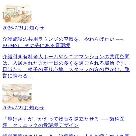
2026/7/31
お知らせ
介護施設の共用ラウンジの空気を、やわらげたい ──
BGMの、その先にある音環境
介護付き有料老人ホームやシニアマンションの共用空間
は、入居された方が一日の多くを過ごされる場所です。
日当たり、椅子の座り心地、スタッフの方の声かけ。運
営に携わる
…
2026/7/27
お知らせ
「静けさ」が、かえって物音を際立たせる ── 歯科医
院・クリニックの音環境デザイン