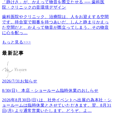
「静けさ」が、かえって物音を際立たせる ── 歯科医
院・クリニックの音環境デザイン
歯科医院やクリニック、治療院は、人をお迎えする空間
です。待合室で順番を待つあいだ、しんと静まりかえっ
た空間だと、かえって物音が際立ってしまう。その物音
に心を配っ
…
もっと見る>>>
最新記事
2026/7/31
お知らせ
8/30(日) 本店・ショールーム臨時休業のおしらせ
2026年8月30日(日) は、社外イベントへ出展の為本社・シ
ョールームは臨時休業とさせていただきます。翌、8月31
日(月) より通常営業いたします。どうぞ、よ
…