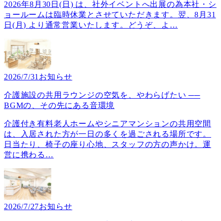
2026年8月30日(日) は、社外イベントへ出展の為本社・シ
ョールームは臨時休業とさせていただきます。翌、8月31
日(月) より通常営業いたします。どうぞ、よ
…
2026/7/31
お知らせ
介護施設の共用ラウンジの空気を、やわらげたい ──
BGMの、その先にある音環境
介護付き有料老人ホームやシニアマンションの共用空間
は、入居された方が一日の多くを過ごされる場所です。
日当たり、椅子の座り心地、スタッフの方の声かけ。運
営に携わる
…
2026/7/27
お知らせ