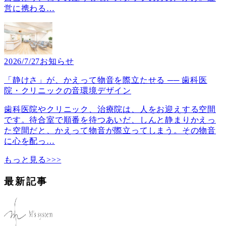
営に携わる
…
2026/7/27
お知らせ
「静けさ」が、かえって物音を際立たせる ── 歯科医
院・クリニックの音環境デザイン
歯科医院やクリニック、治療院は、人をお迎えする空間
です。待合室で順番を待つあいだ、しんと静まりかえっ
た空間だと、かえって物音が際立ってしまう。その物音
に心を配っ
…
もっと見る>>>
最新記事