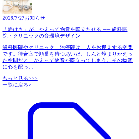
2026/7/27
お知らせ
「静けさ」が、かえって物音を際立たせる ── 歯科医
院・クリニックの音環境デザイン
歯科医院やクリニック、治療院は、人をお迎えする空間
です。待合室で順番を待つあいだ、しんと静まりかえっ
た空間だと、かえって物音が際立ってしまう。その物音
に心を配っ
…
もっと見る>>>
一覧に戻る
>