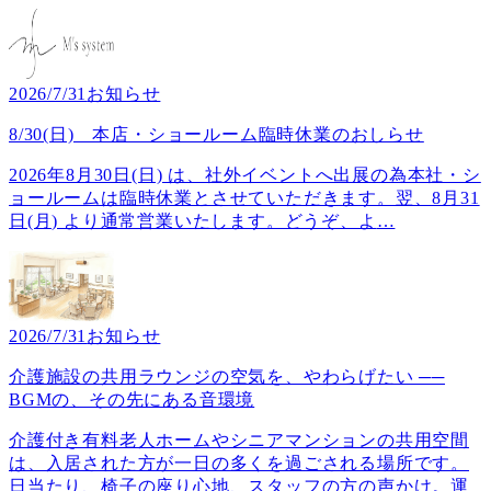
2026/7/31
お知らせ
8/30(日) 本店・ショールーム臨時休業のおしらせ
2026年8月30日(日) は、社外イベントへ出展の為本社・シ
ョールームは臨時休業とさせていただきます。翌、8月31
日(月) より通常営業いたします。どうぞ、よ
…
2026/7/31
お知らせ
介護施設の共用ラウンジの空気を、やわらげたい ──
BGMの、その先にある音環境
介護付き有料老人ホームやシニアマンションの共用空間
は、入居された方が一日の多くを過ごされる場所です。
日当たり、椅子の座り心地、スタッフの方の声かけ。運