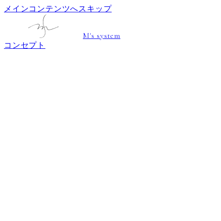
メインコンテンツへスキップ
M's system
コンセプト