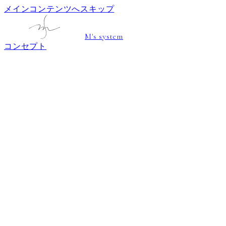
メインコンテンツへスキップ
M's system
コンセプト