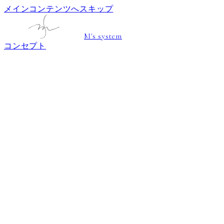
メインコンテンツへスキップ
M's system
コンセプト