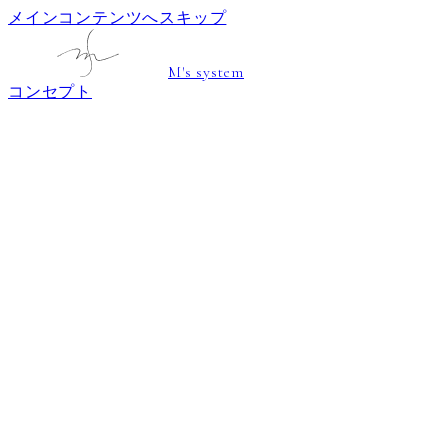
メインコンテンツへスキップ
M's system
コンセプト