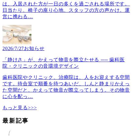
は、入居された方が一日の多くを過ごされる場所です。
日当たり、椅子の座り心地、スタッフの方の声かけ。運
営に携わる
…
2026/7/27
お知らせ
「静けさ」が、かえって物音を際立たせる ── 歯科医
院・クリニックの音環境デザイン
歯科医院やクリニック、治療院は、人をお迎えする空間
です。待合室で順番を待つあいだ、しんと静まりかえっ
た空間だと、かえって物音が際立ってしまう。その物音
に心を配っ
…
もっと見る>>>
最新記事