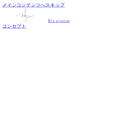
メインコンテンツへスキップ
M's system
コンセプト