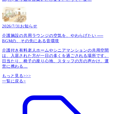
2026/7/31
お知らせ
介護施設の共用ラウンジの空気を、やわらげたい ──
BGMの、その先にある音環境
介護付き有料老人ホームやシニアマンションの共用空間
は、入居された方が一日の多くを過ごされる場所です。
日当たり、椅子の座り心地、スタッフの方の声かけ。運
営に携わる
…
もっと見る>>>
一覧に戻る
>