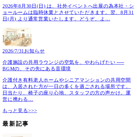
2026年8月30日(日) は、社外イベントへ出展の為本社・シ
ョールームは臨時休業とさせていただきます。翌、8月31
日(月) より通常営業いたします。どうぞ、よ
…
2026/7/31
お知らせ
介護施設の共用ラウンジの空気を、やわらげたい ──
BGMの、その先にある音環境
介護付き有料老人ホームやシニアマンションの共用空間
は、入居された方が一日の多くを過ごされる場所です。
日当たり、椅子の座り心地、スタッフの方の声かけ。運
営に携わる
…
もっと見る>>>
最新記事