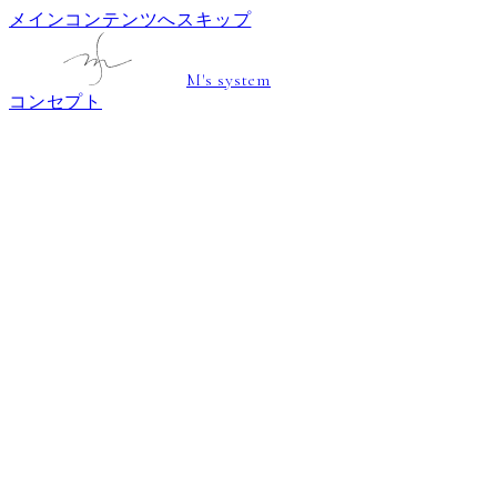
メインコンテンツへスキップ
M's system
コンセプト