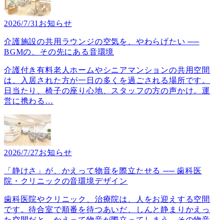
2026/7/31
お知らせ
介護施設の共用ラウンジの空気を、やわらげたい ──
BGMの、その先にある音環境
介護付き有料老人ホームやシニアマンションの共用空間
は、入居された方が一日の多くを過ごされる場所です。
日当たり、椅子の座り心地、スタッフの方の声かけ。運
営に携わる
…
2026/7/27
お知らせ
「静けさ」が、かえって物音を際立たせる ── 歯科医
院・クリニックの音環境デザイン
歯科医院やクリニック、治療院は、人をお迎えする空間
です。待合室で順番を待つあいだ、しんと静まりかえっ
た空間だと、かえって物音が際立ってしまう。その物音