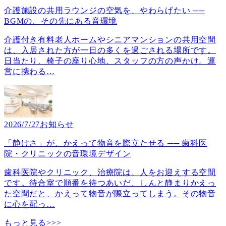
介護施設の共用ラウンジの空気を、やわらげたい ──
BGMの、その先にある音環境
介護付き有料老人ホームやシニアマンションの共用空間
は、入居された方が一日の多くを過ごされる場所です。
日当たり、椅子の座り心地、スタッフの方の声かけ。運
営に携わる
…
2026/7/27
お知らせ
「静けさ」が、かえって物音を際立たせる ── 歯科医
院・クリニックの音環境デザイン
歯科医院やクリニック、治療院は、人をお迎えする空間
です。待合室で順番を待つあいだ、しんと静まりかえっ
た空間だと、かえって物音が際立ってしまう。その物音
に心を配っ
…
もっと見る>>>