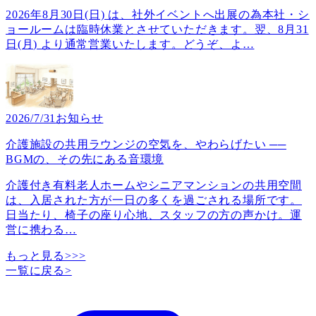
2026年8月30日(日) は、社外イベントへ出展の為本社・シ
ョールームは臨時休業とさせていただきます。翌、8月31
日(月) より通常営業いたします。どうぞ、よ
…
2026/7/31
お知らせ
介護施設の共用ラウンジの空気を、やわらげたい ──
BGMの、その先にある音環境
介護付き有料老人ホームやシニアマンションの共用空間
は、入居された方が一日の多くを過ごされる場所です。
日当たり、椅子の座り心地、スタッフの方の声かけ。運
営に携わる
…
もっと見る>>>
一覧に戻る
>