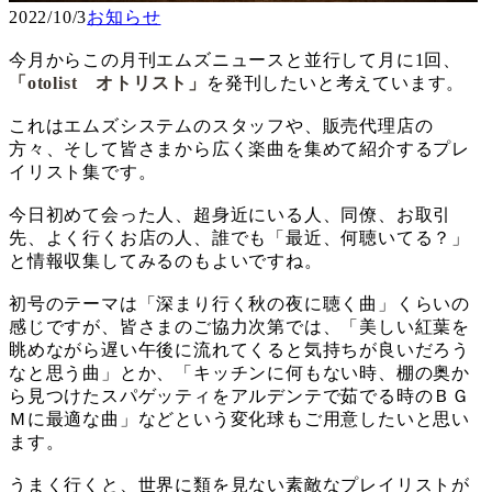
2022/10/3
お知らせ
今月からこの月刊エムズニュースと並行して月に1回、
「otolist オトリスト」
を発刊したいと考えています。
これはエムズシステムのスタッフや、販売代理店の
方々、そして皆さまから広く楽曲を集めて紹介するプレ
イリスト集です。
今日初めて会った人、超身近にいる人、同僚、お取引
先、よく行くお店の人、誰でも「最近、何聴いてる？」
と情報収集してみるのもよいですね。
初号のテーマは「深まり行く秋の夜に聴く曲」くらいの
感じですが、皆さまのご協力次第では、「美しい紅葉を
眺めながら遅い午後に流れてくると気持ちが良いだろう
なと思う曲」とか、「キッチンに何もない時、棚の奥か
ら見つけたスパゲッティをアルデンテで茹でる時のＢＧ
Ｍに最適な曲」などという変化球もご用意したいと思い
ます。
うまく行くと、世界に類を見ない素敵なプレイリストが