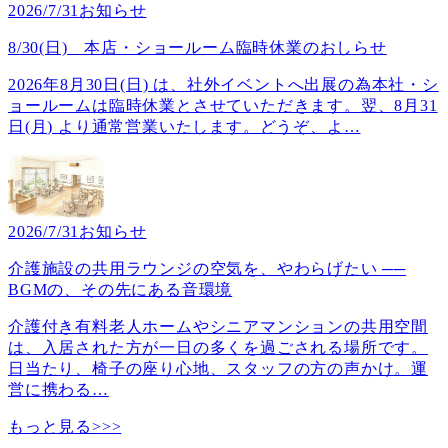
2026/7/31
お知らせ
8/30(日) 本店・ショールーム臨時休業のおしらせ
2026年8月30日(日) は、社外イベントへ出展の為本社・シ
ョールームは臨時休業とさせていただきます。翌、8月31
日(月) より通常営業いたします。どうぞ、よ
…
2026/7/31
お知らせ
介護施設の共用ラウンジの空気を、やわらげたい ──
BGMの、その先にある音環境
介護付き有料老人ホームやシニアマンションの共用空間
は、入居された方が一日の多くを過ごされる場所です。
日当たり、椅子の座り心地、スタッフの方の声かけ。運
営に携わる
…
もっと見る>>>