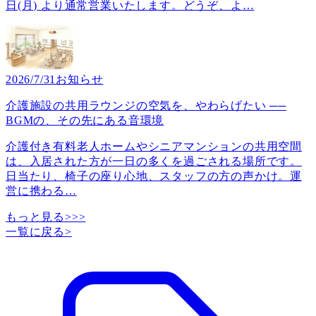
日(月) より通常営業いたします。どうぞ、よ
…
2026/7/31
お知らせ
介護施設の共用ラウンジの空気を、やわらげたい ──
BGMの、その先にある音環境
介護付き有料老人ホームやシニアマンションの共用空間
は、入居された方が一日の多くを過ごされる場所です。
日当たり、椅子の座り心地、スタッフの方の声かけ。運
営に携わる
…
もっと見る>>>
一覧に戻る
>