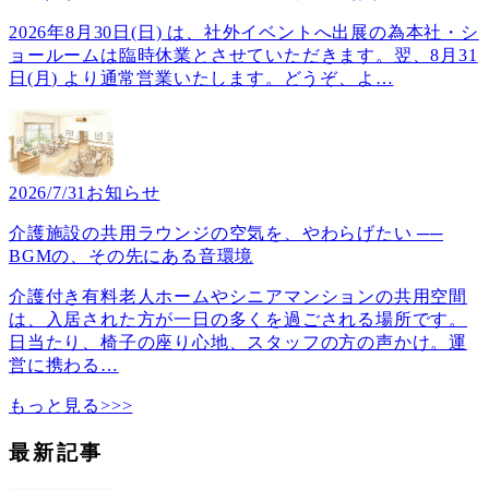
2026年8月30日(日) は、社外イベントへ出展の為本社・シ
ョールームは臨時休業とさせていただきます。翌、8月31
日(月) より通常営業いたします。どうぞ、よ
…
2026/7/31
お知らせ
介護施設の共用ラウンジの空気を、やわらげたい ──
BGMの、その先にある音環境
介護付き有料老人ホームやシニアマンションの共用空間
は、入居された方が一日の多くを過ごされる場所です。
日当たり、椅子の座り心地、スタッフの方の声かけ。運
営に携わる
…
もっと見る>>>
最新記事