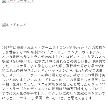
1967年に発表されルイ・アームストロングが歌った「この素晴ら
しき世界」が1987年製作の 「グッドモーニング・ヴェトナム」
という映画のサントラに使われました。ロビン・ウィリアムスの
型破りなDJ振りと、戦争の只中に流れるこの美しい曲が印象的で
した。コロナ前、よく旅をしていた頃、飛行機の窓から雲の切れ
間に地上の緑が見えたとき、ヘッドホンから 流れたのがこの曲
で、ステイシー・ケントの声に浸りながら、確かにこの世界は美
しいと思いました。ルネ・ドミニクの「この素晴らしき世界」は
今朝、発見しました。スゴイ才能を発掘したと思ったらジェイソ
ン・ムラーズとのデュエットの動画は5700万回越えをしていて、
すでに大人気の歌手でした。ウクレレにのせた素敵な声を聞いて
いると、この世こそ 天国に違いないと、と思えてきます。