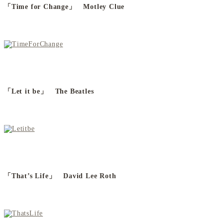
「Time for Change」 Motley Clue
「Let it be」 The Beatles
「That’s Life」 David Lee Roth