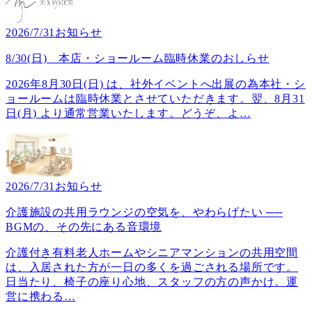
2026/7/31
お知らせ
8/30(日) 本店・ショールーム臨時休業のおしらせ
2026年8月30日(日) は、社外イベントへ出展の為本社・シ
ョールームは臨時休業とさせていただきます。翌、8月31
日(月) より通常営業いたします。どうぞ、よ
…
2026/7/31
お知らせ
介護施設の共用ラウンジの空気を、やわらげたい ──
BGMの、その先にある音環境
介護付き有料老人ホームやシニアマンションの共用空間
は、入居された方が一日の多くを過ごされる場所です。
日当たり、椅子の座り心地、スタッフの方の声かけ。運
営に携わる
…