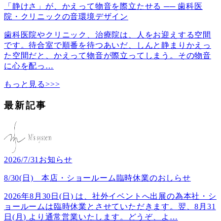
「静けさ」が、かえって物音を際立たせる ── 歯科医
院・クリニックの音環境デザイン
歯科医院やクリニック、治療院は、人をお迎えする空間
です。待合室で順番を待つあいだ、しんと静まりかえっ
た空間だと、かえって物音が際立ってしまう。その物音
に心を配っ
…
もっと見る>>>
最新記事
2026/7/31
お知らせ
8/30(日) 本店・ショールーム臨時休業のおしらせ
2026年8月30日(日) は、社外イベントへ出展の為本社・シ
ョールームは臨時休業とさせていただきます。翌、8月31
日(月) より通常営業いたします。どうぞ、よ
…