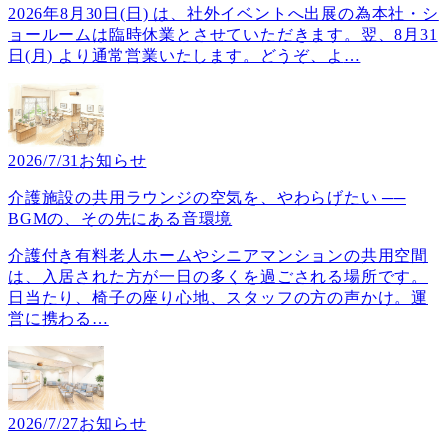
2026年8月30日(日) は、社外イベントへ出展の為本社・シ
ョールームは臨時休業とさせていただきます。翌、8月31
日(月) より通常営業いたします。どうぞ、よ
…
2026/7/31
お知らせ
介護施設の共用ラウンジの空気を、やわらげたい ──
BGMの、その先にある音環境
介護付き有料老人ホームやシニアマンションの共用空間
は、入居された方が一日の多くを過ごされる場所です。
日当たり、椅子の座り心地、スタッフの方の声かけ。運
営に携わる
…
2026/7/27
お知らせ