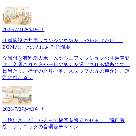
2026/7/31
お知らせ
介護施設の共用ラウンジの空気を、やわらげたい ──
BGMの、その先にある音環境
介護付き有料老人ホームやシニアマンションの共用空間
は、入居された方が一日の多くを過ごされる場所です。
日当たり、椅子の座り心地、スタッフの方の声かけ。運
営に携わる
…
2026/7/27
お知らせ
「静けさ」が、かえって物音を際立たせる ── 歯科医
院・クリニックの音環境デザイン