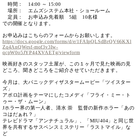
時間： 14:00 ～ 15:00
場所： エムズシステム本社・ショールーム
定員： お申込み先着順 5組 10名様
での開催となります。
お申込みはこちらのフォームからお願いします。
https://docs.google.com/forms/d/e/1FAIpQLSdBrQV66KXl
Zq4AnQWesf-mof3v3Iw-
qcpW0o5JYP44XVAETg/viewform
映画好きのスタッフ土屋が、この１ヶ月で見た映画の見
どころ、聞きどころをご紹介させていただきます。
今月は、大パニックディザスタームービー「ツイスター
ズ」
アポロ計画をテーマにしたコメディ「フライ・ミー・ト
ゥー・ザ・ムーン」
Jホラー界の第一人者、清水 崇 監督の新作ホラー「あの
コはだぁれ？」
テレビドラマ「アンナチュラル」、「MIU404」と同じ世
界を共有するサスペンスミステリー「ラストマイル」な
ど