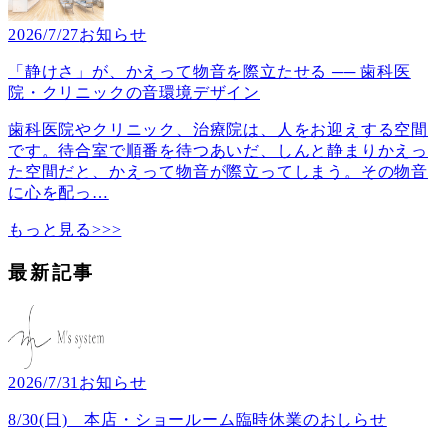
2026/7/27
お知らせ
「静けさ」が、かえって物音を際立たせる ── 歯科医
院・クリニックの音環境デザイン
歯科医院やクリニック、治療院は、人をお迎えする空間
です。待合室で順番を待つあいだ、しんと静まりかえっ
た空間だと、かえって物音が際立ってしまう。その物音
に心を配っ
…
もっと見る>>>
最新記事
2026/7/31
お知らせ
8/30(日) 本店・ショールーム臨時休業のおしらせ