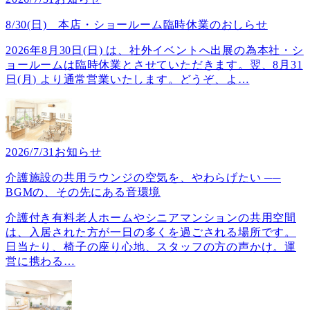
8/30(日) 本店・ショールーム臨時休業のおしらせ
2026年8月30日(日) は、社外イベントへ出展の為本社・シ
ョールームは臨時休業とさせていただきます。翌、8月31
日(月) より通常営業いたします。どうぞ、よ
…
2026/7/31
お知らせ
介護施設の共用ラウンジの空気を、やわらげたい ──
BGMの、その先にある音環境
介護付き有料老人ホームやシニアマンションの共用空間
は、入居された方が一日の多くを過ごされる場所です。
日当たり、椅子の座り心地、スタッフの方の声かけ。運
営に携わる
…