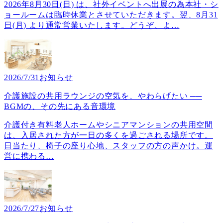
2026年8月30日(日) は、社外イベントへ出展の為本社・シ
ョールームは臨時休業とさせていただきます。翌、8月31
日(月) より通常営業いたします。どうぞ、よ
…
2026/7/31
お知らせ
介護施設の共用ラウンジの空気を、やわらげたい ──
BGMの、その先にある音環境
介護付き有料老人ホームやシニアマンションの共用空間
は、入居された方が一日の多くを過ごされる場所です。
日当たり、椅子の座り心地、スタッフの方の声かけ。運
営に携わる
…
2026/7/27
お知らせ