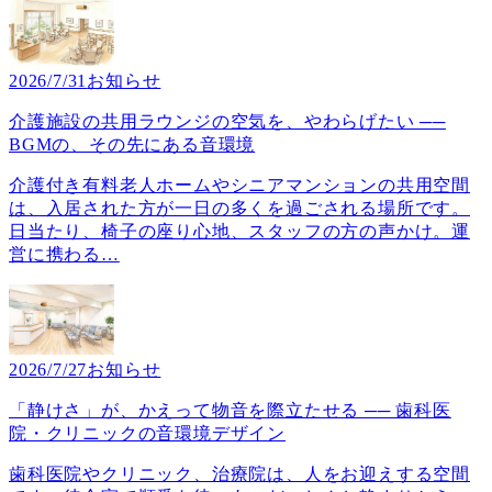
2026/7/31
お知らせ
介護施設の共用ラウンジの空気を、やわらげたい ──
BGMの、その先にある音環境
介護付き有料老人ホームやシニアマンションの共用空間
は、入居された方が一日の多くを過ごされる場所です。
日当たり、椅子の座り心地、スタッフの方の声かけ。運
営に携わる
…
2026/7/27
お知らせ
「静けさ」が、かえって物音を際立たせる ── 歯科医
院・クリニックの音環境デザイン
歯科医院やクリニック、治療院は、人をお迎えする空間