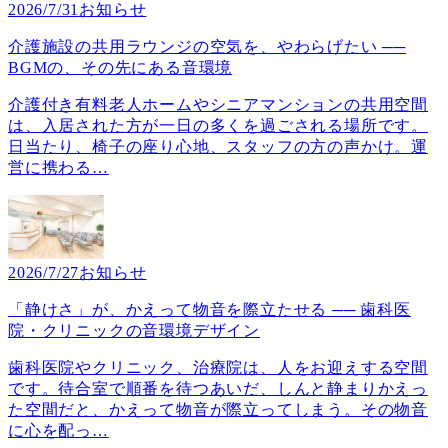
2026/7/31
お知らせ
介護施設の共用ラウンジの空気を、やわらげたい ──
BGMの、その先にある音環境
介護付き有料老人ホームやシニアマンションの共用空間
は、入居された方が一日の多くを過ごされる場所です。
日当たり、椅子の座り心地、スタッフの方の声かけ。運
営に携わる
…
2026/7/27
お知らせ
「静けさ」が、かえって物音を際立たせる ── 歯科医
院・クリニックの音環境デザイン
歯科医院やクリニック、治療院は、人をお迎えする空間
です。待合室で順番を待つあいだ、しんと静まりかえっ
た空間だと、かえって物音が際立ってしまう。その物音
に心を配っ
…