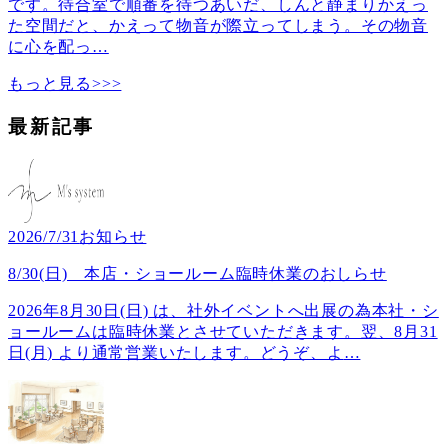
です。待合室で順番を待つあいだ、しんと静まりかえっ
た空間だと、かえって物音が際立ってしまう。その物音
に心を配っ
…
もっと見る>>>
最新記事
2026/7/31
お知らせ
8/30(日) 本店・ショールーム臨時休業のおしらせ
2026年8月30日(日) は、社外イベントへ出展の為本社・シ
ョールームは臨時休業とさせていただきます。翌、8月31
日(月) より通常営業いたします。どうぞ、よ
…