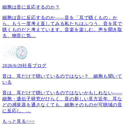
細胞は音に反応するのか？
細胞は音に反応するのか――音を「耳で聴くもの」か
ら、もう一度考え直してみる私たちはふつう、音を耳で
聴くものだと考えています。音楽を楽しむ。声を聞き取
る。物音に気
…
2026/6/29
社長ブログ
音は、耳だけで聴いているのではない？ 細胞も聞いて
いる
音は、耳だけで聴いているのではないかもしれない――
細胞・遺伝子研究がひらく、音の新しい見方近年、耳な
どの感覚器を通さなくても、細胞そのものが可聴域の音
に反応し、
…
もっと見る>>>