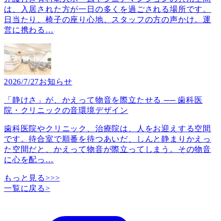
は、入居された方が一日の多くを過ごされる場所です。
日当たり、椅子の座り心地、スタッフの方の声かけ。運
営に携わる
…
2026/7/27
お知らせ
「静けさ」が、かえって物音を際立たせる ── 歯科医
院・クリニックの音環境デザイン
歯科医院やクリニック、治療院は、人をお迎えする空間
です。待合室で順番を待つあいだ、しんと静まりかえっ
た空間だと、かえって物音が際立ってしまう。その物音
に心を配っ
…
もっと見る>>>
一覧に戻る
>