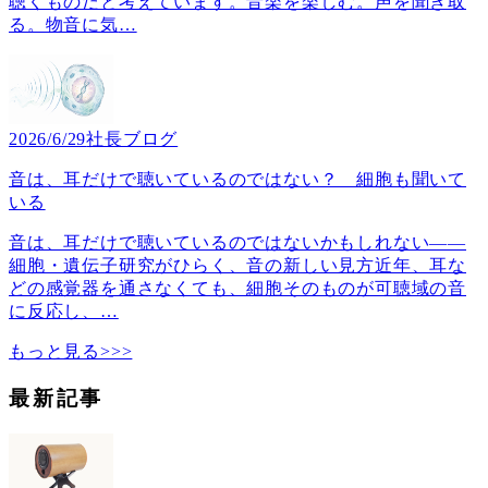
聴くものだと考えています。音楽を楽しむ。声を聞き取
る。物音に気
…
2026/6/29
社長ブログ
音は、耳だけで聴いているのではない？ 細胞も聞いて
いる
音は、耳だけで聴いているのではないかもしれない――
細胞・遺伝子研究がひらく、音の新しい見方近年、耳な
どの感覚器を通さなくても、細胞そのものが可聴域の音
に反応し、
…
もっと見る>>>
最新記事