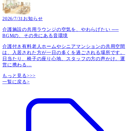
2026/7/31
お知らせ
介護施設の共用ラウンジの空気を、やわらげたい ──
BGMの、その先にある音環境
介護付き有料老人ホームやシニアマンションの共用空間
は、入居された方が一日の多くを過ごされる場所です。
日当たり、椅子の座り心地、スタッフの方の声かけ。運
営に携わる
…
もっと見る>>>
一覧に戻る
>