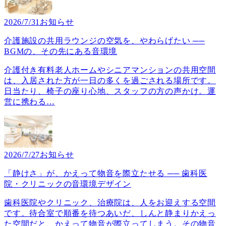
2026/7/31
お知らせ
介護施設の共用ラウンジの空気を、やわらげたい ──
BGMの、その先にある音環境
介護付き有料老人ホームやシニアマンションの共用空間
は、入居された方が一日の多くを過ごされる場所です。
日当たり、椅子の座り心地、スタッフの方の声かけ。運
営に携わる
…
2026/7/27
お知らせ
「静けさ」が、かえって物音を際立たせる ── 歯科医
院・クリニックの音環境デザイン
歯科医院やクリニック、治療院は、人をお迎えする空間
です。待合室で順番を待つあいだ、しんと静まりかえっ
た空間だと、かえって物音が際立ってしまう。その物音