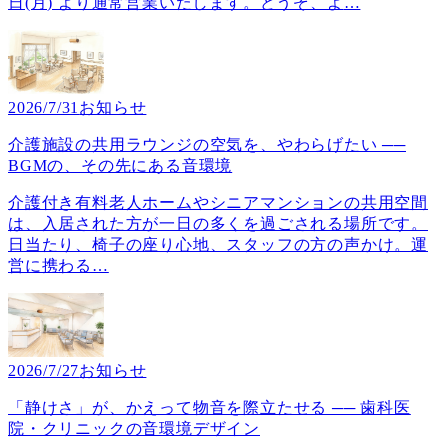
日(月) より通常営業いたします。どうぞ、よ
…
2026/7/31
お知らせ
介護施設の共用ラウンジの空気を、やわらげたい ──
BGMの、その先にある音環境
介護付き有料老人ホームやシニアマンションの共用空間
は、入居された方が一日の多くを過ごされる場所です。
日当たり、椅子の座り心地、スタッフの方の声かけ。運
営に携わる
…
2026/7/27
お知らせ
「静けさ」が、かえって物音を際立たせる ── 歯科医
院・クリニックの音環境デザイン