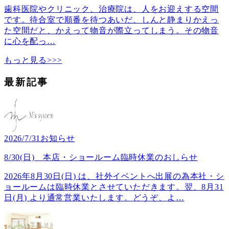
歯科医院やクリニック、治療院は、人をお迎えする空間
です。待合室で順番を待つあいだ、しんと静まりかえっ
た空間だと、かえって物音が際立ってしまう。その物音
に心を配っ
…
もっと見る>>>
最新記事
2026/7/31
お知らせ
8/30(日) 本店・ショールーム臨時休業のおしらせ
2026年8月30日(日) は、社外イベントへ出展の為本社・シ
ョールームは臨時休業とさせていただきます。翌、8月31
日(月) より通常営業いたします。どうぞ、よ
…