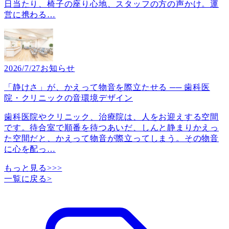
日当たり、椅子の座り心地、スタッフの方の声かけ。運
営に携わる
…
2026/7/27
お知らせ
「静けさ」が、かえって物音を際立たせる ── 歯科医
院・クリニックの音環境デザイン
歯科医院やクリニック、治療院は、人をお迎えする空間
です。待合室で順番を待つあいだ、しんと静まりかえっ
た空間だと、かえって物音が際立ってしまう。その物音
に心を配っ
…
もっと見る>>>
一覧に戻る
>