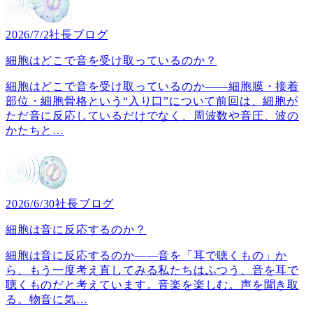
2026/7/2
社長ブログ
細胞はどこで音を受け取っているのか？
細胞はどこで音を受け取っているのか――細胞膜・接着
部位・細胞骨格という“入り口”について前回は、細胞が
ただ音に反応しているだけでなく、周波数や音圧、波の
かたちと
…
2026/6/30
社長ブログ
細胞は音に反応するのか？
細胞は音に反応するのか――音を「耳で聴くもの」か
ら、もう一度考え直してみる私たちはふつう、音を耳で
聴くものだと考えています。音楽を楽しむ。声を聞き取
る。物音に気
…