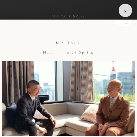
×
M'S TALK NO.01
1 / 26
M'S TALK
No.01 · 2026 Spring