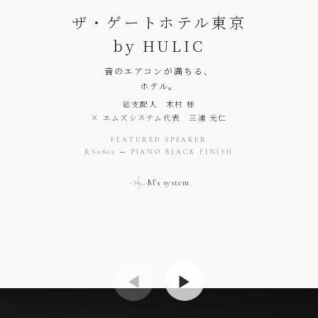
ザ・ゲートホテル東京
by HULIC
音の​エアコンが​満ち
る、
ホテル。
総支配人
木村
様
×
エムズシステム
代表
三浦 光仁
FEATURED SPEAKER
RS0802 ─ PIANO BLACK FINISH
M's system
◀
▶